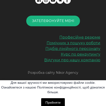
ЗАТЕЛЕФОНУЙТЕ МЕНІ
Професійне резюме
Помічник з пошуку роботи
Підбір лінійного персоналу
Курс по рекрутингу
Відгуки про нашу компанію
Розробка сайту Nikor Agency
Для вашої зручності ми використовуємо файли cookie.
Мапа сайту
Блог
Ознайомтеся з нашою Політикою конфіденційності, щоб дізнатися
більше.
Всі права захищені. Перепублікація матеріалів можлива
виключно за умови розміщення активного
Прийняти
гіперпосилання на наш сайт.