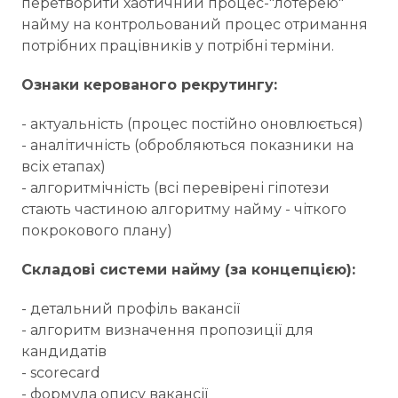
перетворити хаотичний процес-"лотерею"
найму на контрольований процес отримання
потрібних працівників у потрібні терміни.
Ознаки керованого рекрутингу:
- актуальність (процес постійно оновлюється)
- аналітичність (обробляються показники на
всіх етапах)
- алгоритмічність (всі перевірені гіпотези
стають частиною алгоритму найму - чіткого
покрокового плану)
Складові системи найму (за концепцією):
- детальний профіль вакансії
- алгоритм визначення пропозиції для
кандидатів
- scorecard
- формула опису вакансії