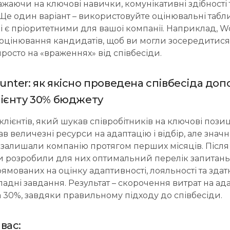
ажаючи на ключові навички, комунікативні здібності т
Ще один варіант – використовуйте оцінювальні табли
кі є пріоритетними для вашої компанії. Наприклад, 
 оцінювання кандидатів, щоб ви могли зосередитис
 просто на «враженнях» від співбесіди.
nter: як якісно проведена співбесіда доп
лієнту 30% бюджету
лієнтів, який шукав співробітників на ключові позиці
в величезні ресурси на адаптацію і відбір, але знач
в залишали компанію протягом перших місяців. Післ
 розробили для них оптимальний перелік запитань
рямованих на оцінку адаптивності, лояльності та здат
адні завдання. Результат – скорочення витрат на ад
а 30%, завдяки правильному підходу до співбесіди.
вас: