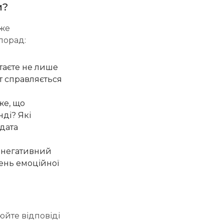
и?
 же
порад:
таєте не лише
ат справляється
же, що
ді? Які
дата
и негативний
вень емоційної
юйте відповіді