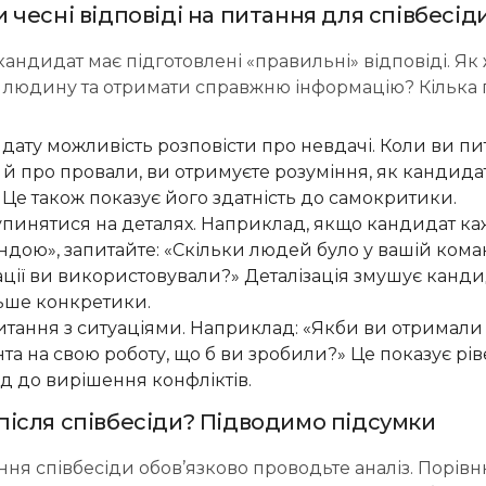
 чесні відповіді на питання для співбесід
ндидат має підготовлені «правильні» відповіді. Як
 людину та отримати справжню інформацію? Кілька 
дату можливість розповісти про невдачі. Коли ви пи
е й про провали, ви отримуєте розуміння, як кандид
Це також показує його здатність до самокритики.
зупинятися на деталях. Наприклад, якщо кандидат ка
дою», запитайте: «Скільки людей було у вашій коман
ції ви використовували?» Деталізація змушує канди
льше конкретики.
итання з ситуаціями. Наприклад: «Якби ви отримал
єнта на свою роботу, що б ви зробили?» Це показує рі
хід до вирішення конфліктів.
після співбесіди? Підводимо підсумки
ня співбесіди обов’язково проводьте аналіз. Порівн