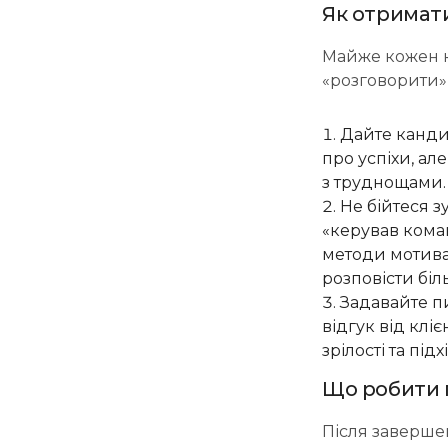
Як отримати
Майже кожен ка
«розговорити»
Дайте канди
про успіхи, ал
з труднощами. 
Не бійтеся 
«керував коман
методи мотива
розповісти бі
Задавайте п
відгук від клі
зрілості та під
Що робити 
Після завершен