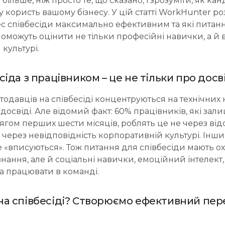
 більше, ніж просто те, що сказано, і зрозуміти, як к
 користь вашому бізнесу. У цій статті WorkHunter ро
с співбесіди максимально ефективним та які питан
оможуть оцінити не тільки професійні навички, а й 
культурі.
сіда з працівником – це не тільки про досв
тодавців на співбесіді концентруються на технічних 
освіді. Але відомий факт: 60% працівників, які зал
гом перших шести місяців, роблять це не через відс
 через невідповідність корпоративній культурі. Інш
е «вписуються». Тож питання для співбесіди мають о
знання, але й соціальні навички, емоційний інтелект
а працювати в команді.
на співбесіді? Створюємо ефективний пер