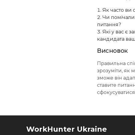
Як часто ви
Чи помічали 
питання?
Які у вас є 
кандидата ваш
Висновок
Правильна спів
зрозуміти, як 
зможе він адап
ставите питанн
сфокусуватися 
WorkHunter Ukraine