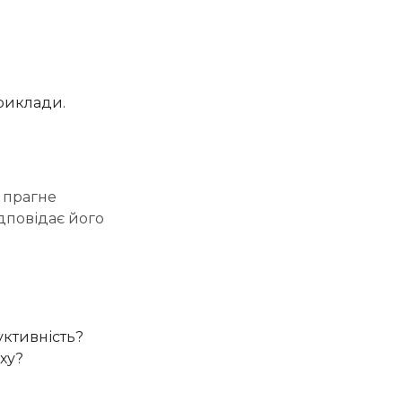
риклади.
 прагне
ідповідає його
уктивність?
ху?