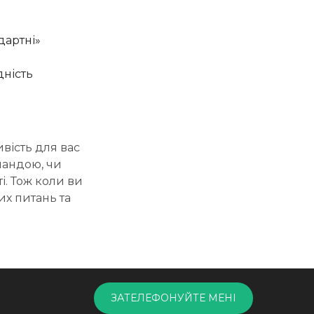
дартні»
дність
ивість для вас
мандою, чи
і. Тож коли ви
их питань та
ЗАТЕЛЕФОНУЙТЕ МЕНІ