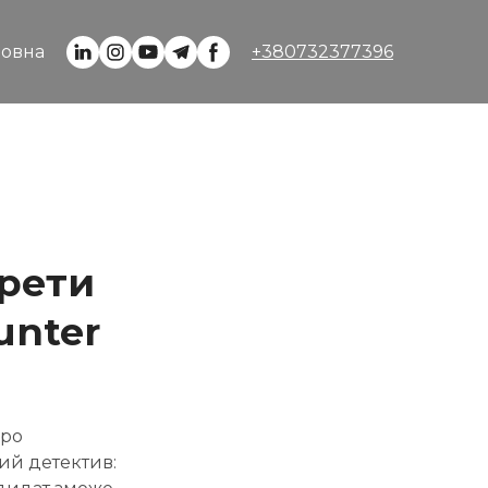
+380732377396
ловна
крети
unter
про
ий детектив: