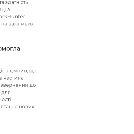
а здатність
ці з
WorkHunter
я на важливих
омогла
ї, відмітив, що
на частина
я звернення до
 для
ності
аптацію нових