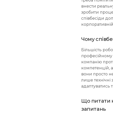
треба помітити
внести реальну
зробити проце
співбесіди доп
корпоративній 
Чому співбе
Більшість робо
професійному д
компанію протя
компетенцій, а
вони просто н
лише технічні 
адаптуватись т
Що питати 
запитань