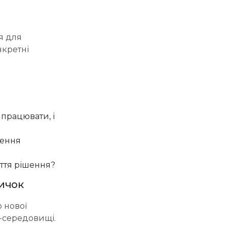
я для
нкретні
працювати, і
нення
яття рішення?
вичок
 нової
-середовищі.