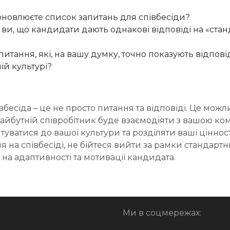
 оновлюєте список запитань для співбесіди?
ви, що кандидати дають однакові відповіді на «стан
запитання, які, на вашу думку, точно показують відпові
ій культурі?
бесіда – це не просто питання та відповіді. Це можл
майбутній співробітник буде взаємодіяти з вашою ко
туватися до вашої культури та розділяти ваші цінност
я на співбесіді, не бійтеся вийти за рамки стандартн
на адаптивності та мотивації кандидата.
Ми в соцмережах: