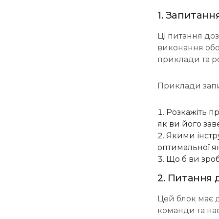
1. Запитанн
Ці питання доз
виконання обов
приклади та р
Приклади запи
Розкажіть п
як ви його за
Якими інстр
оптимальної як
Що б ви зроб
2. Питання 
Цей блок має д
команди та на