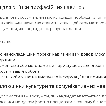
я для оцінки професійних навичок
воляють зрозуміти, чи має кандидат необхідні знанн
'язків. Але важливо ставити їх так, щоб отримати ко
озуміння, як кандидат вирішує завдання.
тань:
ро найскладніший проєкт, над яким вам доводилося 
вершили.
ументами або методами ви користуєтесь для досяг
ості у вашій роботі?
или, якби у вас не вистачало інформації для прийн
для оцінки культури та комунікативних на
опомогти вам зрозуміти, як кандидат адаптується до
скільки йому комфортно працювати в вашому бізнес