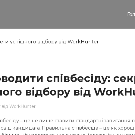
Го
водити співбесіду: се
ого відбору від WorkH
 від WorkHunter
вбесіду – це не лише ставити стандартні запитання 
свід кандидата. Правильна співбесіда – це як хорош