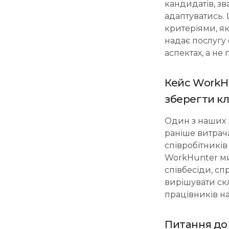
кандидатів, зв
адаптуватись. 
критеріями, я
надає послугу
аспектах, а не
Кейс WorkHu
зберегти к
Один з наших к
раніше витрача
співробітникі
WorkHunter ми
співбесіди, сп
вирішувати скл
працівників н
Питання до 