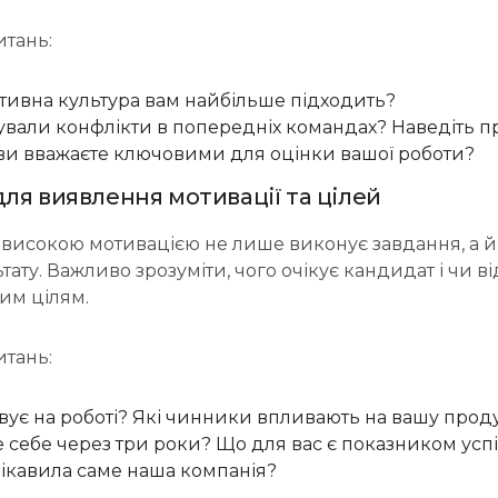
тань:
тивна культура вам найбільше підходить?
ували конфлікти в попередніх командах? Наведіть п
ї ви вважаєте ключовими для оцінки вашої роботи?
для виявлення мотивації та цілей
з високою мотивацією не лише виконує завдання, а й
тату. Важливо зрозуміти, чого очікує кандидат і чи в
им цілям.
тань:
вує на роботі? Які чинники впливають на вашу прод
 себе через три роки? Що для вас є показником успі
цікавила саме наша компанія?