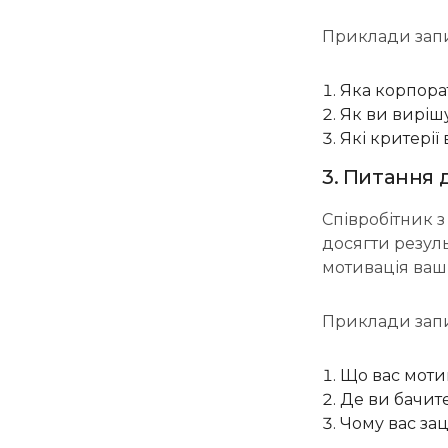
Приклади запи
Яка корпора
Як ви виріш
Які критері
3. Питання 
Співробітник 
досягти резуль
мотивація ваш
Приклади запи
Що вас моти
Де ви бачите
Чому вас за