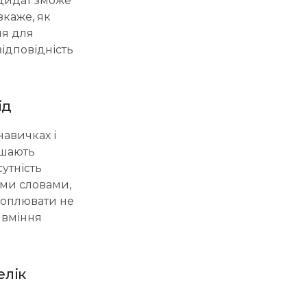
андидат зможе
зкаже, як
ня для
відповідність
ід
навичках і
ишають
утність
ими словами,
хоплювати не
, вміння
елік