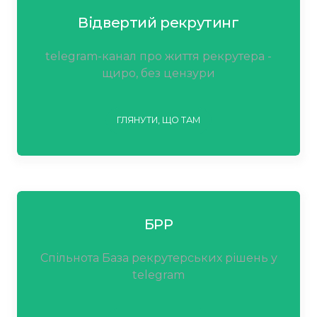
Відвертий рекрутинг
telegram-канал про життя рекрутера -
щиро, без цензури
ГЛЯНУТИ, ЩО ТАМ
БРР
Спільнота База рекрутерських рішень у
telegram